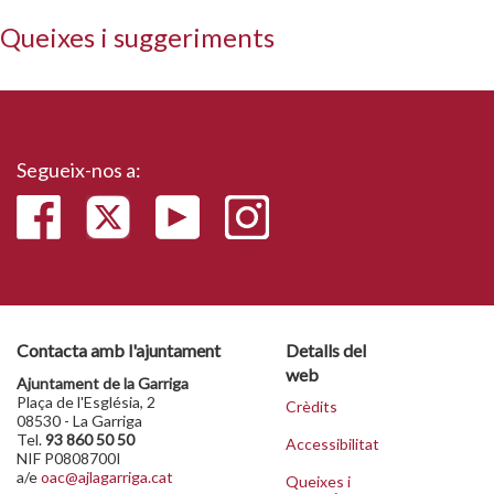
Queixes i suggeriments
Segueix-nos a:
Contacta amb l'ajuntament
Detalls del
web
Ajuntament de la Garriga
Plaça de l'Església, 2
Crèdits
08530 - La Garriga
Tel.
93 860 50 50
Accessibilitat
NIF P0808700I
a/e
oac@ajlagarriga.cat
Queixes i