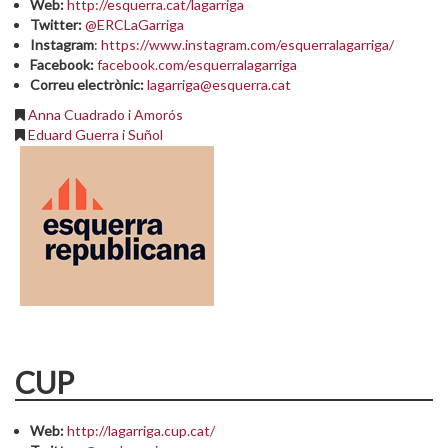
Web:
http://esquerra.cat/lagarriga
Twitter:
@ERCLaGarriga
Instagram
:
https://www.instagram.com/esquerralagarriga/
Facebook:
facebook.com/esquerralagarriga
Correu electrònic:
lagarriga@esquerra.cat
Anna Cuadrado i Amorós
Eduard Guerra i Suñol
CUP
Web:
http://lagarriga.cup.cat/