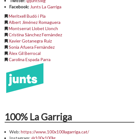
Twitter:
@juntsxlg
Facebook:
Junts La Garriga
Meritxell Budó i Pla
Albert Jiménez Romaguera
Montserrat Llobet Llonch
Cristina Sànchez Fernàndez
Xavier Gotanegra Ruiz
Sonia Afuera Fernàndez
Àlex Gil Berrocal
Carolina Espada Parra
100% La Garriga
Web:
https://www.100x100lagarriga.cat/
Instagram:
@100x100lg