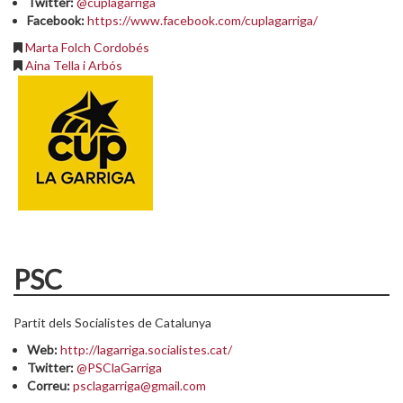
Twitter:
@cuplagarriga
Facebook:
https://www.facebook.com/cuplagarriga/
Marta Folch Cordobés
Aina Tella i Arbós
PSC
Partit dels Socialistes de Catalunya
Web:
http://lagarriga.socialistes.cat/
Twitter:
@PSClaGarriga
Correu:
psclagarriga@gmail.com