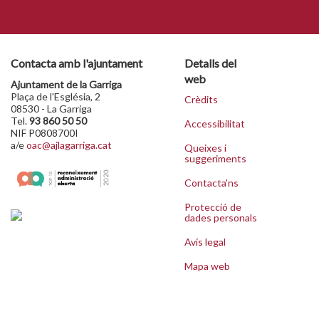
Contacta amb l'ajuntament
Detalls del
web
Ajuntament de la Garriga
Plaça de l'Església, 2
Crèdits
08530 - La Garriga
Tel.
93 860 50 50
Accessibilitat
NIF P0808700I
a/e
oac@ajlagarriga.cat
Queixes i
suggeriments
Contacta'ns
Protecció de
dades personals
Avís legal
Mapa web