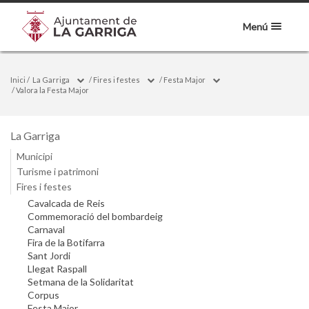
Menú
Inici
/
La Garriga
/
Fires i festes
/
Festa Major
/
Valora la Festa Major
La Garriga
Municipi
Turisme i patrimoni
Fires i festes
Cavalcada de Reis
Commemoració del bombardeig
Carnaval
Fira de la Botifarra
Sant Jordi
Llegat Raspall
Setmana de la Solidaritat
Corpus
Festa Major