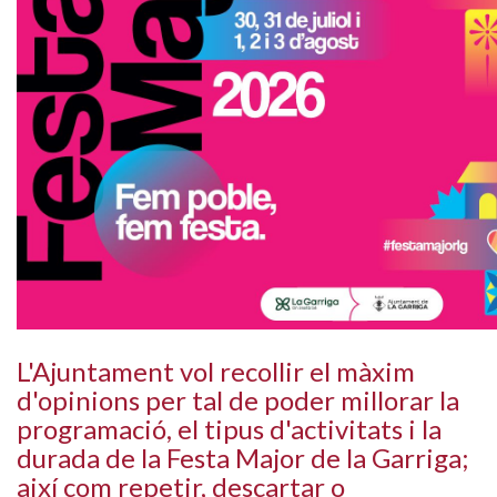
L'Ajuntament vol recollir el màxim
d'opinions per tal de poder millorar la
programació, el tipus d'activitats i la
durada de la Festa Major de la Garriga;
així com repetir, descartar o