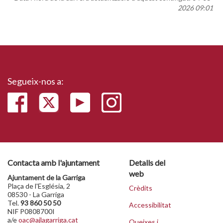
2026 09:01
Segueix-nos a:
Contacta amb l'ajuntament
Detalls del
web
Ajuntament de la Garriga
Plaça de l'Església, 2
Crèdits
08530 - La Garriga
Tel.
93 860 50 50
Accessibilitat
NIF P0808700I
a/e
oac@ajlagarriga.cat
Queixes i