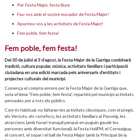
Per Festa Major, festa lliure
Feu-vos amb el vostre mocador de Festa Major!
Apunteu-vos a les activitats de Festa Major!
Fem poble, fem festa!
Fem poble, fem festa!
Del 30 de juliol al 3 d’agost, la Festa Major de la Garriga combinarà
tradició, cultura popular, música, activitats familiars i participació
ciutadana en una edició marcada pels aniversaris d'entitats i
projectes culturals del municipi.
Comença el compte enrere per la Festa Major de la Garriga que,
sota el lema “Fem poble, fem festa”, repartirà pel municipi activitats
pensades per a tots els públics.
Com és habitual, no faltaran les activitats clàssiques, com el pregó,
els Versots, els correfocs, les activitats familiars al Passeig, les
atraccions (amb horari tranquil perquè en puguin gaudir les
persones amb diversitat funcional), la Festa HoliFM, el Correaigua,
el concert, el sopar i el ball de Festa Major (amb la Principal de la