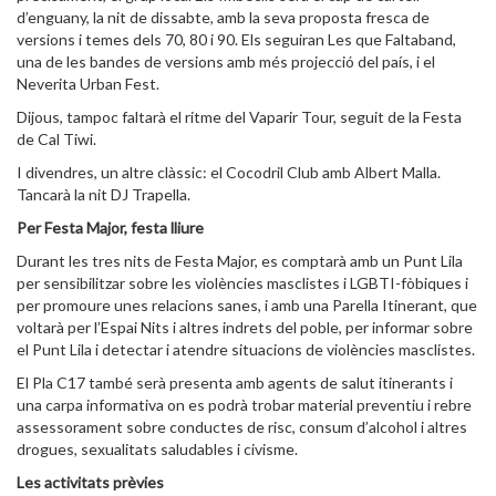
d’enguany, la nit de dissabte, amb la seva proposta fresca de
versions i temes dels 70, 80 i 90. Els seguiran Les que Faltaband,
una de les bandes de versions amb més projecció del país, i el
Neverita Urban Fest.
Dijous, tampoc faltarà el ritme del Vaparir Tour, seguit de la Festa
de Cal Tiwi.
I divendres, un altre clàssic: el Cocodril Club amb Albert Malla.
Tancarà la nit DJ Trapella.
Per Festa Major, festa lliure
Durant les tres nits de Festa Major, es comptarà amb un Punt Lila
per sensibilitzar sobre les violències masclistes i LGBTI-fòbiques i
per promoure unes relacions sanes, i amb una Parella Itinerant, que
voltarà per l’Espai Nits i altres indrets del poble, per informar sobre
el Punt Lila i detectar i atendre situacions de violències masclistes.
El Pla C17 també serà presenta amb agents de salut itinerants i
una carpa informativa on es podrà trobar material preventiu i rebre
assessorament sobre conductes de risc, consum d’alcohol i altres
drogues, sexualitats saludables i civisme.
Les activitats prèvies