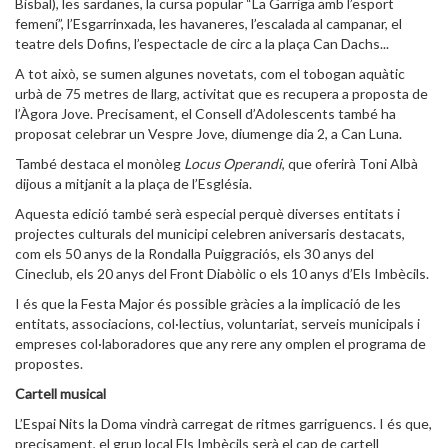
Bisbal), les sardanes, la cursa popular “La Garriga amb l’esport
femení”, l’Esgarrinxada, les havaneres, l’escalada al campanar, el
teatre dels Dofins, l’espectacle de circ a la plaça Can Dachs...
A tot això, se sumen algunes novetats, com el tobogan aquàtic
urbà de 75 metres de llarg, activitat que es recupera a proposta de
l’Àgora Jove. Precisament, el Consell d’Adolescents també ha
proposat celebrar un Vespre Jove, diumenge dia 2, a Can Luna.
També destaca el monòleg
Locus Operandi
, que oferirà Toni Albà
dijous a mitjanit a la plaça de l’Església.
Aquesta edició també serà especial perquè diverses entitats i
projectes culturals del municipi celebren aniversaris destacats,
com els 50 anys de la Rondalla Puiggraciós, els 30 anys del
Cineclub, els 20 anys del Front Diabòlic o els 10 anys d’Els Imbècils.
I és que la Festa Major és possible gràcies a la implicació de les
entitats, associacions, col·lectius, voluntariat, serveis municipals i
empreses col·laboradores que any rere any omplen el programa de
propostes.
Cartell musical
L’Espai Nits la Doma vindrà carregat de ritmes garriguencs. I és que,
precisament, el grup local Els Imbècils serà el cap de cartell