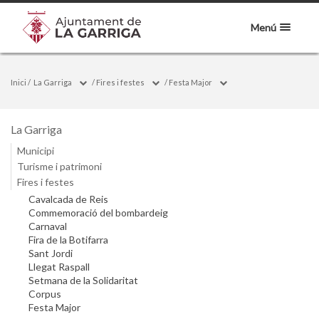
Menú
Inici
/
La Garriga
/
Fires i festes
/
Festa Major
La Garriga
Municipi
Turisme i patrimoni
Fires i festes
Cavalcada de Reis
Commemoració del bombardeig
Carnaval
Fira de la Botifarra
Sant Jordi
Llegat Raspall
Setmana de la Solidaritat
Corpus
Festa Major