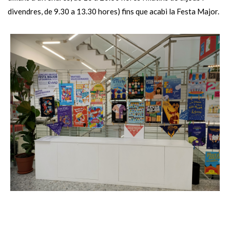
divendres, de 9.30 a 13.30 hores) fins que acabi la Festa Major.