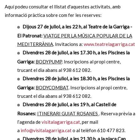
Aquí podeu consultar el llistat d'aquestes activitats, amb
informació pràctica sobre com fer les reserves:
Dijous 27 de juliol, a les 22 h, al Teatre de la Garriga -
El Patronat:
VIATGE PER LA MÚSICA POPULAR DE LA
MEDITERRÀNIA
. Invitacions a:
www.teatrelagarriga.cat
Divendres 28 de juliol, a les 17.30 h, a les Piscines la
Garriga:
BODYPUMP
. Inscripcions al propi centre,
trucant el dia abans al 938 612 082.
Divendres 28 de juliol, a les 18.30 h, a les Piscines la
Garriga:
BODYCOMBAT
. Inscripcions al propi centre,
trucant el dia abans al 938 612 082.
Divendres 28 de juliol, a les 19 h, al Castell de
Rosanes:
ITINERARI GUIAT ROSANES
. Reserva prèvia a
l’agenda de
visitalagarriga.cat
, per mail
a
info@visitalagarriga.cat
o al telèfon 610 477 823.
Divendres 28 de juliol, a les 21.30 h, a la plaça Can