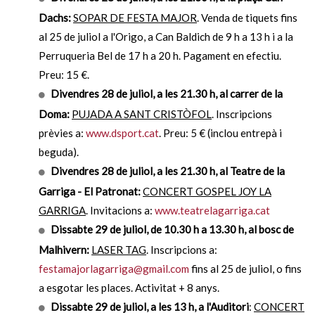
Dachs:
SOPAR DE FESTA MAJOR
. Venda de tiquets fins
al 25 de juliol a l'Origo, a Can Baldich de 9 h a 13 h i a la
Perruqueria Bel de 17 h a 20 h. Pagament en efectiu.
Preu: 15 €.
Divendres 28 de juliol, a les 21.30 h, al carrer de la
Doma:
PUJADA A SANT CRISTÒFOL
. Inscripcions
prèvies a:
www.dsport.cat
. Preu: 5 € (inclou entrepà i
beguda).
Divendres 28 de juliol, a les 21.30 h, al Teatre de la
Garriga - El Patronat:
CONCERT GOSPEL JOY LA
GARRIGA
. Invitacions a:
www.teatrelagarriga.cat
Dissabte 29 de juliol, de 10.30 h a 13.30 h, al bosc de
Malhivern:
LASER TAG
. Inscripcions a:
festamajorlagarriga@gmail.com
fins al 25 de juliol, o fins
a esgotar les places. Activitat + 8 anys.
Dissabte 29 de juliol, a les 13 h, a l'Auditori
:
CONCERT