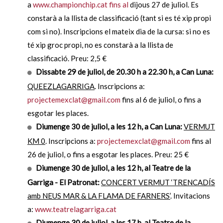
a
www.championchip.cat
fins al
dijous 27 de juliol. Es
constarà a la llista de classificació (tant si es té xip propi
com si no). Inscripcions el mateix dia de la cursa: si no es
té xip groc propi, no es constarà a la llista de
classificació. Preu: 2,5 €
Dissabte 29 de juliol, de 20.30 h a 22.30 h, a Can Luna:
QUEEZLAGARRIGA
. Inscripcions a:
projectemexclat@gmail.com
fins al 6 de juliol, o fins a
esgotar les places.
Diumenge 30 de juliol, a les 12 h, a Can Luna:
VERMUT
KM 0
. Inscripcions a:
projectemexclat@gmail.com
fins al
26 de juliol, o fins a esgotar les places. Preu: 25 €
Diumenge 30 de juliol, a les 12 h, al Teatre de la
Garriga - El Patronat:
CONCERT VERMUT ‘TRENCADÍS
amb NEUS MAR & LA FLAMA DE FARNERS’
. Invitacions
a:
www.teatrelagarriga.cat
Diumenge 30 de juliol, a les 17 h, al Teatre de la