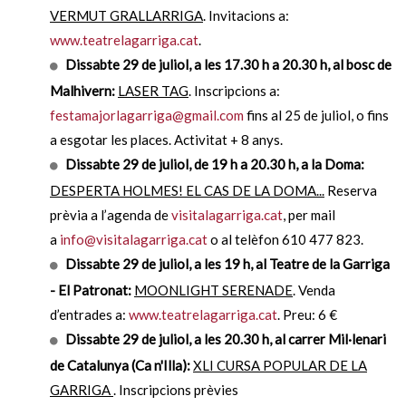
VERMUT GRALLARRIGA
. Invitacions a:
www.teatrelagarriga.cat
.
Dissabte 29 de juliol, a les 17.30 h a 20.30 h, al bosc de
Malhivern:
LASER TAG
. Inscripcions a:
festamajorlagarriga@gmail.com
fins al 25 de juliol, o fins
a esgotar les places. Activitat + 8 anys.
Dissabte 29 de juliol, de 19 h a 20.30 h, a la Doma:
DESPERTA HOLMES! EL CAS DE LA DOMA...
Reserva
prèvia a l’agenda de
visitalagarriga.cat
, per mail
a
info@visitalagarriga.cat
o al telèfon 610 477 823.
Dissabte 29 de juliol, a les 19 h, al Teatre de la Garriga
- El Patronat:
MOONLIGHT SERENADE
. Venda
d’entrades a:
www.teatrelagarriga.cat
. Preu: 6 €
Dissabte 29 de juliol, a les 20.30 h, al carrer Mil·lenari
de Catalunya (Ca n'Illa):
XLI CURSA POPULAR DE LA
GARRIGA
. Inscripcions prèvies