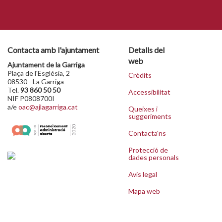
Contacta amb l'ajuntament
Detalls del
web
Ajuntament de la Garriga
Plaça de l'Església, 2
Crèdits
08530 - La Garriga
Tel.
93 860 50 50
Accessibilitat
NIF P0808700I
a/e
oac@ajlagarriga.cat
Queixes i
suggeriments
Contacta'ns
Protecció de
dades personals
Avís legal
Mapa web