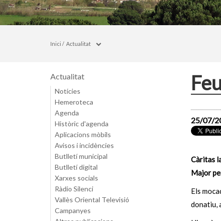
Inici
/
Actualitat
Feu
Actualitat
Notícies
Hemeroteca
Agenda
25/07/2
Històric d'agenda
Aplicacions mòbils
Avisos i incidències
Butlletí municipal
Càritas l
Butlletí digital
Major per
Xarxes socials
Ràdio Silenci
Els mocad
Vallès Oriental Televisió
donatiu, 
Campanyes