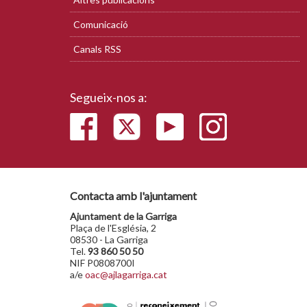
Comunicació
Canals RSS
Segueix-nos a:
Contacta amb l'ajuntament
Ajuntament de la Garriga
Plaça de l'Església, 2
08530 - La Garriga
Tel.
93 860 50 50
NIF P0808700I
a/e
oac@ajlagarriga.cat