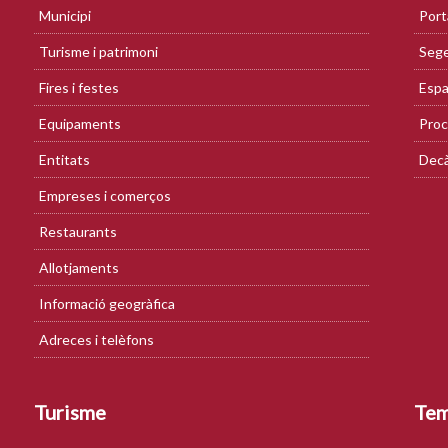
Municipi
Port
Turisme i patrimoni
Sege
Fires i festes
Espa
Equipaments
Proc
Entitats
Decà
Empreses i comerços
Restaurants
Allotjaments
Informació geogràfica
Adreces i telèfons
Turisme
Te