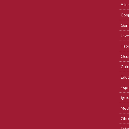
Aten
Coop
Gent
Jove
Habi
Ocup
Cult
Educ
Espo
Igua
Med
Obre
Salu