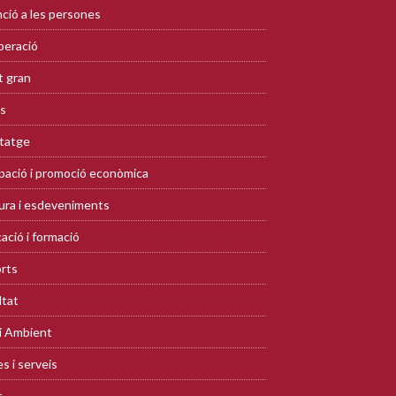
ció a les persones
eració
 gran
s
tatge
ació i promoció econòmica
ura i esdeveniments
ació i formació
rts
ltat
i Ambient
s i serveis
t