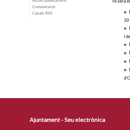
Altres publicacions
Hi serà e
Comunicació
Canals RSS
20
i d
d’O
Ajuntament - Seu electrònica