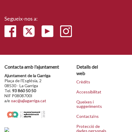
Segueix-nos a:
Contacta amb l'ajuntament
Detalls del
web
Ajuntament de la Garriga
Plaça de l'Església, 2
Crèdits
08530 - La Garriga
Tel.
93 860 50 50
Accessibilitat
NIF P0808700I
a/e
oac@ajlagarriga.cat
Queixes i
suggeriments
Contacta'ns
Protecció de
dades personals