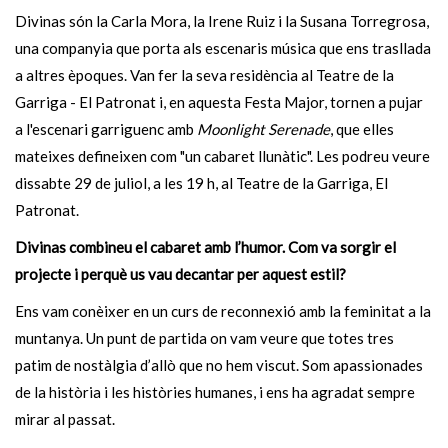
Divinas són la Carla Mora, la Irene Ruiz i la Susana Torregrosa,
una companyia que porta als escenaris música que ens trasllada
a altres èpoques. Van fer la seva residència al Teatre de la
Garriga - El Patronat i, en aquesta Festa Major, tornen a pujar
a l'escenari garriguenc amb
Moonlight Serenade
, que elles
mateixes defineixen com "un cabaret llunàtic". Les podreu veure
dissabte 29 de juliol, a les 19 h, al Teatre de la Garriga, El
Patronat.
Divinas combineu el cabaret amb l’humor. Com va sorgir el
projecte i perquè us vau decantar per aquest estil?
Ens vam conèixer en un curs de reconnexió amb la feminitat a la
muntanya. Un punt de partida on vam veure que totes tres
patim de nostàlgia d’allò que no hem viscut. Som apassionades
de la història i les històries humanes, i ens ha agradat sempre
mirar al passat.