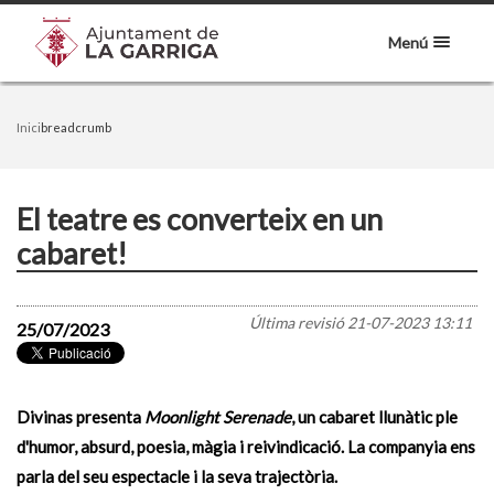
Menú
Inici
breadcrumb
El teatre es converteix en un
cabaret!
Última revisió
21-07-2023 13:11
25/07/2023
Divinas presenta
Moonlight Serenade
, un cabaret llunàtic ple
d'humor, absurd, poesia, màgia i reivindicació. La companyia ens
parla del seu espectacle i la seva trajectòria.