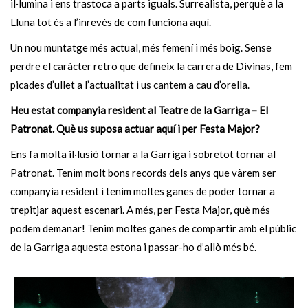
il·lumina i ens trastoca a parts iguals. Surrealista, perquè a la
Lluna tot és a l’inrevés de com funciona aquí.
Un nou muntatge més actual, més femení i més boig. Sense
perdre el caràcter retro que defineix la carrera de Divinas, fem
picades d’ullet a l’actualitat i us cantem a cau d’orella.
Heu estat companyia resident al Teatre de la Garriga – El
Patronat. Què us suposa actuar aquí i per Festa Major?
Ens fa molta il·lusió tornar a la Garriga i sobretot tornar al
Patronat. Tenim molt bons records dels anys que vàrem ser
companyia resident i tenim moltes ganes de poder tornar a
trepitjar aquest escenari. A més, per Festa Major, què més
podem demanar! Tenim moltes ganes de compartir amb el públic
de la Garriga aquesta estona i passar-ho d’allò més bé.