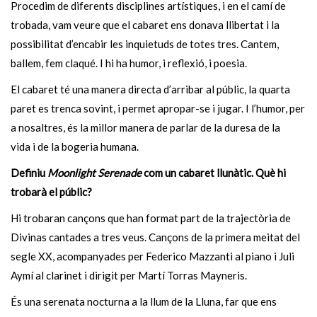
Procedim de diferents disciplines artístiques, i en el camí de
trobada, vam veure que el cabaret ens donava llibertat i la
possibilitat d’encabir les inquietuds de totes tres. Cantem,
ballem, fem claqué. I hi ha humor, i reflexió, i poesia.
El cabaret té una manera directa d’arribar al públic, la quarta
paret es trenca sovint, i permet apropar-se i jugar. I l’humor, per
a nosaltres, és la millor manera de parlar de la duresa de la
vida i de la bogeria humana.
Definiu
Moonlight Serenade
com un cabaret llunàtic. Què hi
trobarà el públic?
Hi trobaran cançons que han format part de la trajectòria de
Divinas cantades a tres veus. Cançons de la primera meitat del
segle XX, acompanyades per Federico Mazzanti al piano i Juli
Aymí al clarinet i dirigit per Martí Torras Mayneris.
És una serenata nocturna a la llum de la Lluna, far que ens