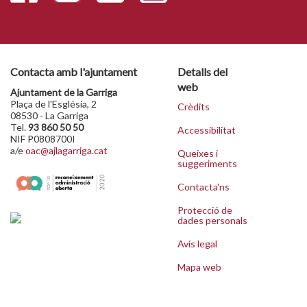
Contacta amb l'ajuntament
Detalls del
web
Ajuntament de la Garriga
Plaça de l'Església, 2
Crèdits
08530 - La Garriga
Tel.
93 860 50 50
Accessibilitat
NIF P0808700I
a/e
oac@ajlagarriga.cat
Queixes i
suggeriments
Contacta'ns
Protecció de
dades personals
Avís legal
Mapa web