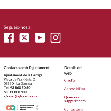
Segueix-nos a:
Contacta amb l'ajuntament
Detalls del
web
Ajuntament de la Garriga
Plaça de l'Església, 2
Crèdits
08530 - La Garriga
Tel.
93 860 50 50
Accessibilitat
NIF P0808700I
a/e
oac@ajlagarriga.cat
Queixes i
suggeriments
Contacta'ns