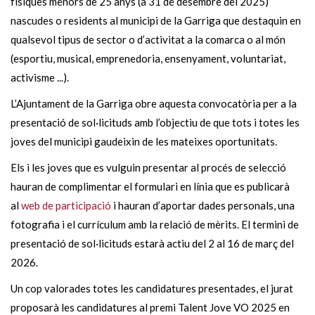
físiques menors de 25 anys (a 31 de desembre del 2025)
nascudes o residents al municipi de la Garriga que destaquin en
qualsevol tipus de sector o d’activitat a la comarca o al món
(esportiu, musical, emprenedoria, ensenyament, voluntariat,
activisme ...).
L’Ajuntament de la Garriga obre aquesta convocatòria per a la
presentació de sol·licituds amb l’objectiu de que tots i totes les
joves del municipi gaudeixin de les mateixes oportunitats.
Els i les joves que es vulguin presentar al procés de selecció
hauran de complimentar el formulari en línia que es publicarà
al
web de participació
i hauran d’aportar dades personals, una
fotografia i el currículum amb la relació de mèrits. El termini de
presentació de sol·licituds estarà actiu del 2 al 16 de març del
2026.
Un cop valorades totes les candidatures presentades, el jurat
proposarà les candidatures al premi Talent Jove VO 2025 en