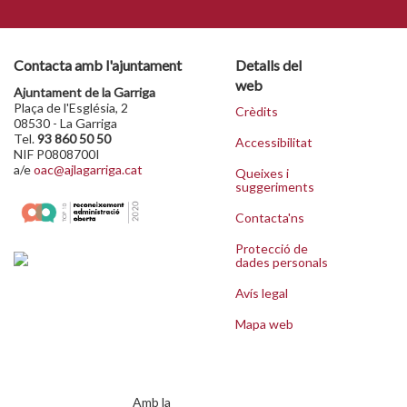
Contacta amb l'ajuntament
Detalls del
web
Ajuntament de la Garriga
Plaça de l'Església, 2
Crèdits
08530 - La Garriga
Tel.
93 860 50 50
Accessibilitat
NIF P0808700I
a/e
oac@ajlagarriga.cat
Queixes i
suggeriments
Contacta'ns
Protecció de
dades personals
Avís legal
Mapa web
Amb la