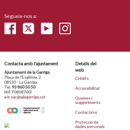
Segueix-nos a:
Contacta amb l'ajuntament
Detalls del
web
Ajuntament de la Garriga
Plaça de l'Església, 2
Crèdits
08530 - La Garriga
Tel.
93 860 50 50
Accessibilitat
NIF P0808700I
a/e
oac@ajlagarriga.cat
Queixes i
suggeriments
Contacta'ns
Protecció de
dades personals