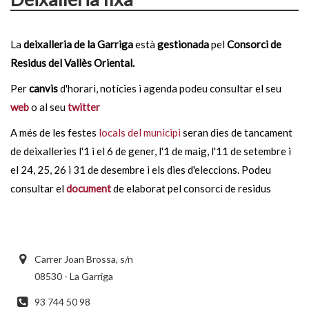
La
deixalleria de la Garriga
està
gestionada
pel
Consorci de
Residus del Vallès Oriental.
Per
canvis
d'horari, notícies i agenda podeu consultar el seu
web
o al seu
twitter
A més de les festes
l
ocals del municipi
seran dies de tancament
de deixalleries l'1 i el 6 de gener, l'1 de maig, l'11 de setembre i
el 24, 25, 26 i 31 de desembre i els dies d'eleccions. Podeu
consultar el
document
de elaborat pel consorci de residus
Carrer Joan Brossa, s/n
08530 - La Garriga
93 744 50 98