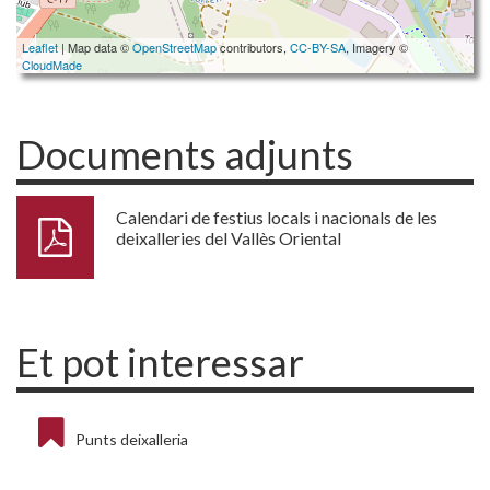
Leaflet
| Map data ©
OpenStreetMap
contributors,
CC-BY-SA
, Imagery ©
CloudMade
Documents adjunts
Calendari de festius locals i nacionals de les
deixalleries del Vallès Oriental
Et pot interessar
Punts deixalleria