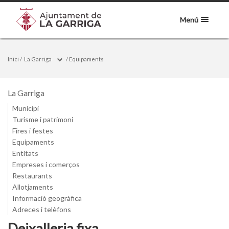
Menú
Inici
/
La Garriga
/
Equipaments
La Garriga
Municipi
Turisme i patrimoni
Fires i festes
Equipaments
Entitats
Empreses i comerços
Restaurants
Allotjaments
Informació geogràfica
Adreces i telèfons
Deixalleria fixa