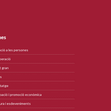
mes
ció a les persones
eració
 gran
s
tatge
ació i promoció econòmica
ura i esdeveniments