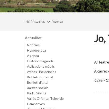
Inici
/
Actualitat
/
Agenda
Jo,
Actualitat
Notícies
Hemeroteca
Agenda
Històric d'agenda
Al Teatre
Aplicacions mòbils
A càrrec 
Avisos i incidències
Butlletí municipal
Organitza
Butlletí digital
Xarxes socials
Ràdio Silenci
Vallès Oriental Televisió
Campanyes