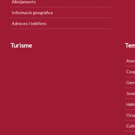
Allotjaments
Informació geogràfica
Adreces i telèfons
Turisme
Te
Aten
Coop
Gent
Jove
Habi
Ocup
Cult