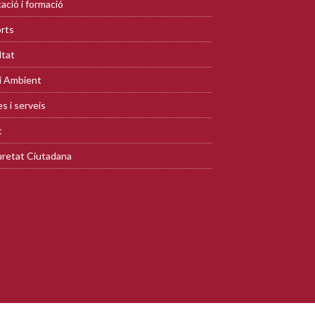
ació i formació
rts
ltat
i Ambient
s i serveis
t
retat Ciutadana