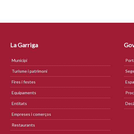
La Garriga
Gov
Municipi
Port
Turisme i patrimoni
Sege
Fires i festes
Espa
Equipaments
Proc
Entitats
Decà
Empreses i comerços
Restaurants