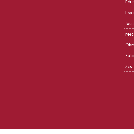
Educ
Espo
Igua
Med
Obre
Salu
Segu