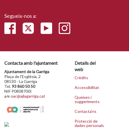
Segueix-nos a:
Contacta amb l'ajuntament
Detalls del
web
Ajuntament de la Garriga
Plaça de l'Església, 2
Crèdits
08530 - La Garriga
Tel.
93 860 50 50
Accessibilitat
NIF P0808700I
a/e
oac@ajlagarriga.cat
Queixes i
suggeriments
Contacta'ns
Protecció de
dades personals