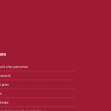
mes
ció a les persones
eració
 gran
s
tatge