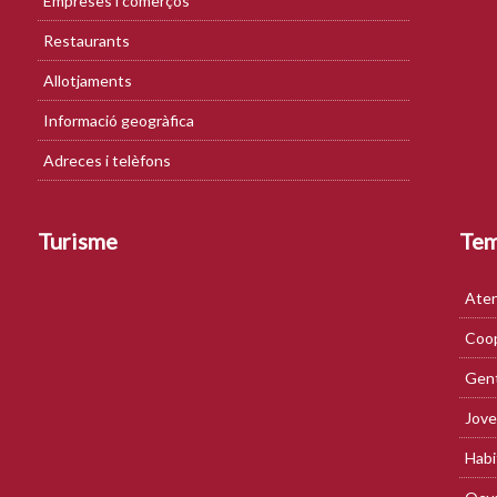
Empreses i comerços
Restaurants
Allotjaments
Informació geogràfica
Adreces i telèfons
Turisme
Te
Aten
Coop
Gent
Jove
Habi