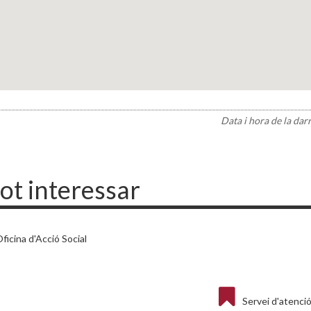
Data i hora de la dar
pot interessar
ficina d'Acció Social
Servei d'atenció