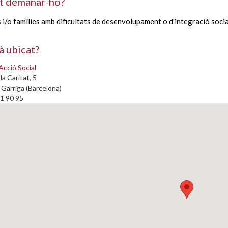
t demanar-ho?
i/o famílies amb dificultats de desenvolupament o d'integració soc
à ubicat?
Acció Social
la Caritat, 5
Garriga (Barcelona)
71 90 95