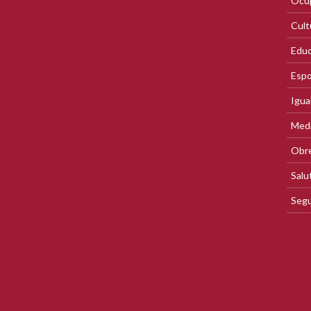
Ocup
Cult
Educ
Espo
Igua
Med
Obre
Salu
Segu