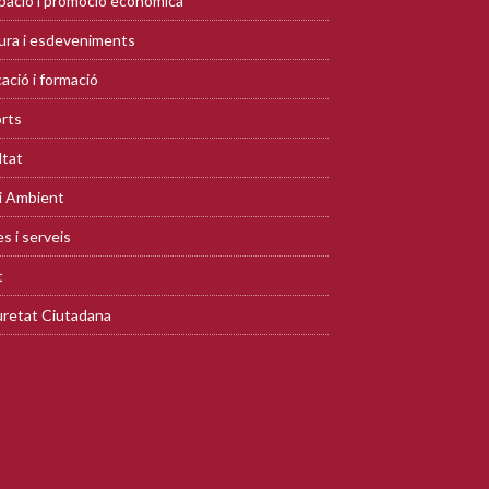
ació i promoció econòmica
ura i esdeveniments
ació i formació
rts
ltat
i Ambient
s i serveis
t
retat Ciutadana