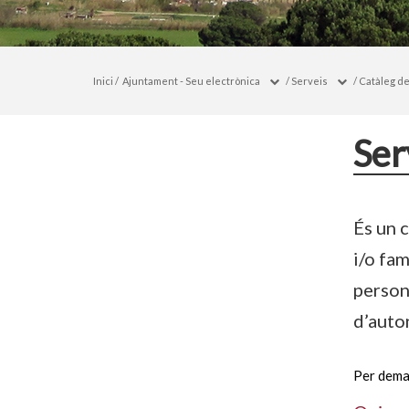
Inici
/
Ajuntament - Seu electrònica
/
Serveis
/
Catàleg de
Ser
És un c
i/o fam
person
d’auto
Per deman