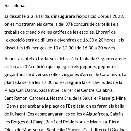
Barcelona.
Ja dissabte 3, a la tarda, s’inaugurarà l’exposició Corpus 2023,
on es mostraran els cartells del 37è concurs de cartells i els
treballs de creació de les catifes de les escoles. L’horari de
l’exposició serà de dilluns a divendres de 16.30 a 20 hores i els
dissabtes i diumenges de 10 a 13.30 i de 16.30 a 20 hores.
Aquesta mateixa tarda, se celebrarà la Trobada Gegantera, que
arriba a la 32a edició i que aplegarà els gegants, gegantes i
gegantons de diverses colles vingudes d’arreu de Catalunya. La
plantada serà a les 17.30 hores, seguirà la cercavila, des de la
Plaça Can Dachs, passant pel carrer del Centre, Calàbria,
Sant Ramon, Cardedeu, Nostra Sra. de la Salut, el Passeig, Mina
i Banys, per acabar a la plaça de l’Església, on es faran els balls
de lluïment. Ens acompanyaran les colles d’Aiguafreda, Cabrils,
les Borges del Camp, Barri del Poble Nou de Manresa, Piera,
Olesa de Montserrat, Sant Hilari Sacalm, Castellterçol i Gualba.