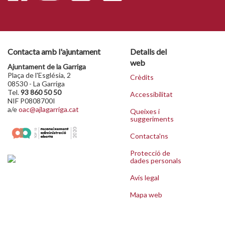
Contacta amb l'ajuntament
Detalls del
web
Ajuntament de la Garriga
Plaça de l'Església, 2
Crèdits
08530 - La Garriga
Tel.
93 860 50 50
Accessibilitat
NIF P0808700I
a/e
oac@ajlagarriga.cat
Queixes i
suggeriments
Contacta'ns
Protecció de
dades personals
Avís legal
Mapa web