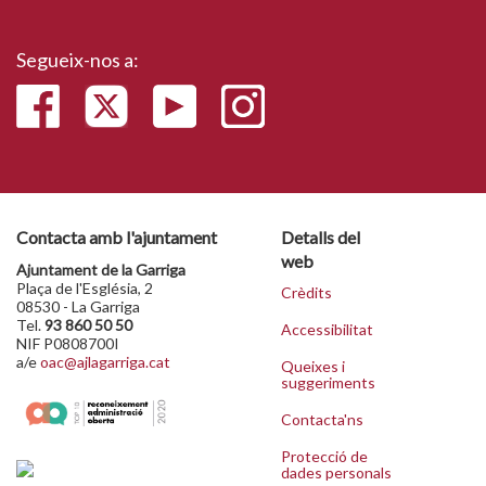
Segueix-nos a:
Contacta amb l'ajuntament
Detalls del
web
Ajuntament de la Garriga
Plaça de l'Església, 2
Crèdits
08530 - La Garriga
Tel.
93 860 50 50
Accessibilitat
NIF P0808700I
a/e
oac@ajlagarriga.cat
Queixes i
suggeriments
Contacta'ns
Protecció de
dades personals