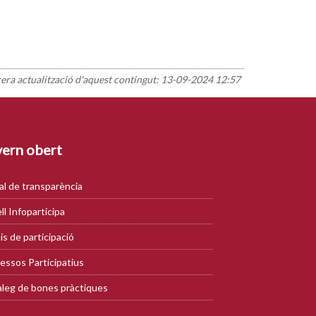
rera actualització d'aquest contingut:
13-09-2024 12:57
ern obert
al de transparència
ll Infoparticipa
is de participació
essos Participatius
leg de bones pràctiques