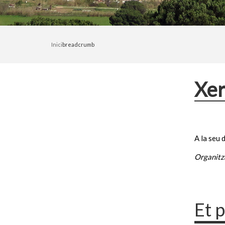
Inici
breadcrumb
Xer
A la seu 
Organitz
Et 