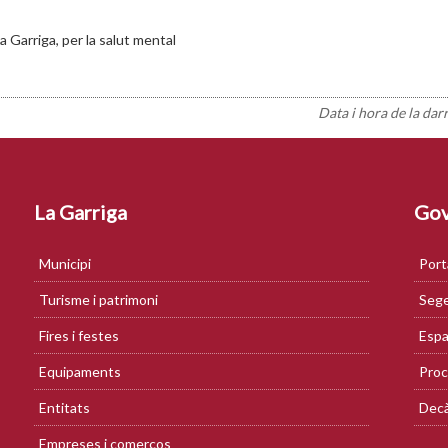
a Garriga, per la salut mental
Data i hora de la dar
La Garriga
Gov
Municipi
Port
Turisme i patrimoni
Sege
Fires i festes
Espa
Equipaments
Proc
Entitats
Decà
Empreses i comerços