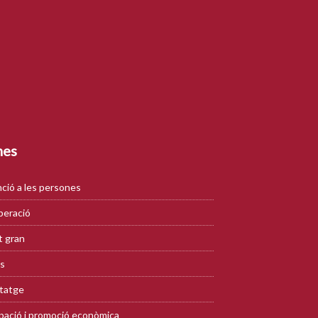
mes
ció a les persones
eració
 gran
s
tatge
ació i promoció econòmica