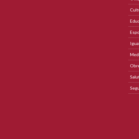
Cult
Educ
Espo
Igua
Med
Obre
Salu
Segu