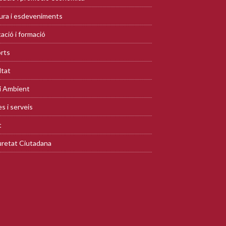
ura i esdeveniments
ació i formació
rts
ltat
i Ambient
s i serveis
t
retat Ciutadana