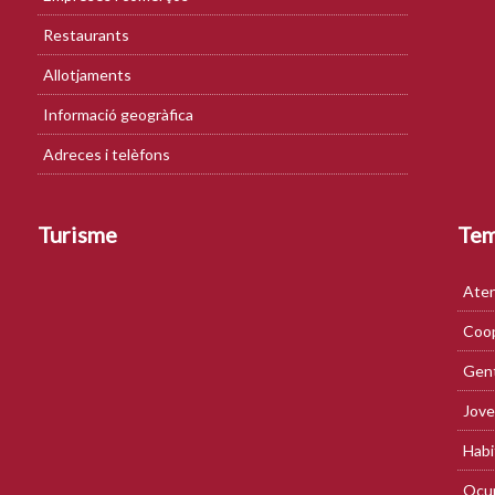
Restaurants
Allotjaments
Informació geogràfica
Adreces i telèfons
Turisme
Te
Aten
Coop
Gent
Jove
Habi
Ocup