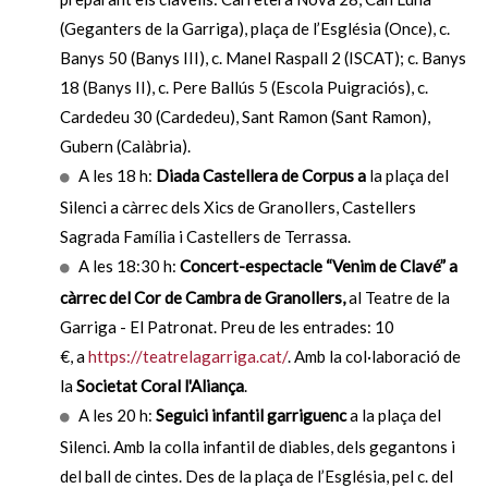
(Geganters de la Garriga), plaça de l’Església (Once), c.
Banys 50 (Banys III), c. Manel Raspall 2 (ISCAT); c. Banys
18 (Banys II), c. Pere Ballús 5 (Escola Puigraciós), c.
Cardedeu 30 (Cardedeu), Sant Ramon (Sant Ramon),
Gubern (Calàbria).
A les 18 h:
Diada Castellera de Corpus a
la plaça del
Silenci a càrrec dels Xics de Granollers, Castellers
Sagrada Família i Castellers de Terrassa.
A les 18:30 h:
Concert-espectacle “Venim de Clavé” a
càrrec del Cor de Cambra de Granollers,
al Teatre de la
Garriga - El Patronat. Preu de les entrades: 10
€, a
https://teatrelagarriga.cat/
. Amb la col·laboració de
la
Societat Coral l'Aliança
.
A les 20 h:
Seguici infantil garriguenc
a la plaça del
Silenci. Amb la colla infantil de diables, dels gegantons i
del ball de cintes. Des de la plaça de l’Església, pel c. del