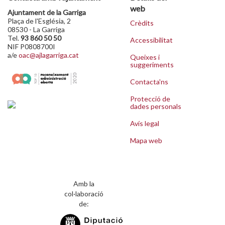
web
Ajuntament de la Garriga
Plaça de l'Església, 2
Crèdits
08530 - La Garriga
Tel.
93 860 50 50
Accessibilitat
NIF P0808700I
a/e
oac@ajlagarriga.cat
Queixes i
suggeriments
Contacta'ns
Protecció de
dades personals
Avís legal
Mapa web
Amb la
col·laboració
de: