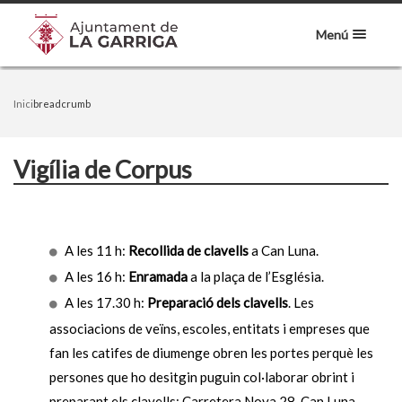
Menú
Inici
breadcrumb
Vigília de Corpus
A les 11 h:
Recollida de clavells
a Can Luna.
A les 16 h:
Enramada
a la plaça de l’Església.
A les 17.30 h:
Preparació dels clavells
. Les
associacions de veïns, escoles, entitats i empreses que
fan les catifes de diumenge obren les portes perquè les
persones que ho desitgin puguin col·laborar obrint i
preparant els clavells: Carretera Nova 28, Can Luna