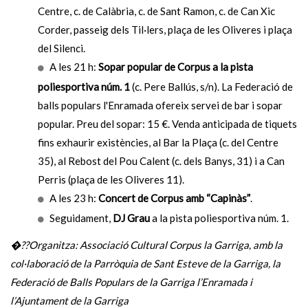
Centre, c. de Calàbria, c. de Sant Ramon, c. de Can Xic
Corder, passeig dels Til·lers, plaça de les Oliveres i plaça
del Silenci.
A les 21 h:
Sopar popular de Corpus a la
pista
poliesportiva núm. 1
(c. Pere Ballús, s/n). La Federació de
balls populars l'Enramada ofereix servei de bar i sopar
popular. Preu del sopar: 15 €. Venda anticipada de tiquets
fins exhaurir existències, al Bar la Plaça (c. del Centre
35), al Rebost del Pou Calent (c. dels Banys, 31) i a Can
Perris (plaça de les Oliveres 11).
A les 23 h:
Concert de Corpus
amb “Capinàs”
.
Seguidament,
DJ Grau
a la pista poliesportiva núm. 1.
�??Organitza: Associació Cultural Corpus la Garriga, amb la
col·laboració de la Parròquia de Sant Esteve de la Garriga, la
Federació de Balls Populars de la Garriga l’Enramada i
l’Ajuntament de la Garriga