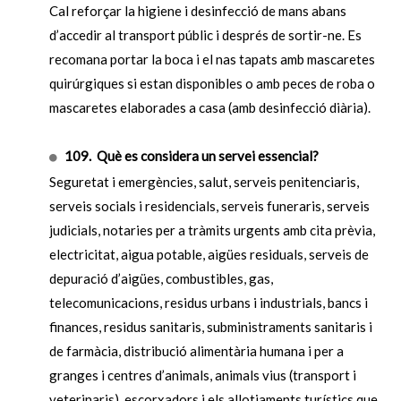
Cal reforçar la higiene i desinfecció de mans abans
d’accedir al transport públic i després de sortir-ne. Es
recomana portar la boca i el nas tapats amb mascaretes
quirúrgiques si estan disponibles o amb peces de roba o
mascaretes elaborades a casa (amb desinfecció diària).
109. Què es considera un servei essencial?
Seguretat i emergències, salut, serveis penitenciaris,
serveis socials i residencials, serveis funeraris, serveis
judicials, notaries per a tràmits urgents amb cita prèvia,
electricitat, aigua potable, aigües residuals, serveis de
depuració d’aigües, combustibles, gas,
telecomunicacions, residus urbans i industrials, bancs i
finances, residus sanitaris, subministraments sanitaris i
de farmàcia, distribució alimentària humana i per a
granges i centres d’animals, animals vius (transport i
veterinaris), escorxadors i els allotjaments turístics que