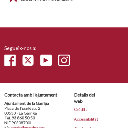
Segueix-nos a:
Contacta amb l'ajuntament
Detalls del
web
Ajuntament de la Garriga
Plaça de l'Església, 2
Crèdits
08530 - La Garriga
Tel.
93 860 50 50
Accessibilitat
NIF P0808700I
a/e
oac@ajlagarriga.cat