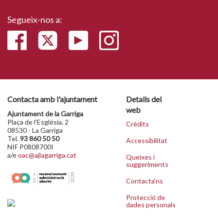
Segueix-nos a:
Contacta amb l'ajuntament
Detalls del
web
Ajuntament de la Garriga
Plaça de l'Església, 2
Crèdits
08530 - La Garriga
Tel.
93 860 50 50
Accessibilitat
NIF P0808700I
a/e
oac@ajlagarriga.cat
Queixes i
suggeriments
Contacta'ns
Protecció de
dades personals