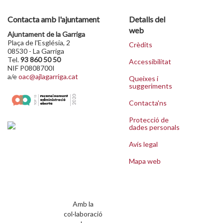
Contacta amb l'ajuntament
Detalls del
web
Ajuntament de la Garriga
Plaça de l'Església, 2
Crèdits
08530 - La Garriga
Tel.
93 860 50 50
Accessibilitat
NIF P0808700I
a/e
oac@ajlagarriga.cat
Queixes i
suggeriments
Contacta'ns
Protecció de
dades personals
Avís legal
Mapa web
Amb la
col·laboració