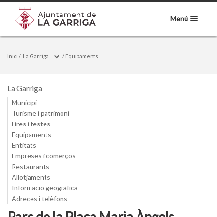
Menú
Inici
/
La Garriga
/
Equipaments
La Garriga
Municipi
Turisme i patrimoni
Fires i festes
Equipaments
Entitats
Empreses i comerços
Restaurants
Allotjaments
Informació geogràfica
Adreces i telèfons
Parc de la Plaça Maria Àngels