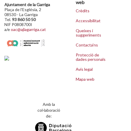
web
Ajuntament de la Garriga
Plaça de l'Església, 2
Crèdits
08530 - La Garriga
Tel.
93 860 50 50
Accessibilitat
NIF P0808700I
a/e
oac@ajlagarriga.cat
Queixes i
suggeriments
Contacta'ns
Protecció de
dades personals
Avís legal
Mapa web
Amb la
col·laboració
de: