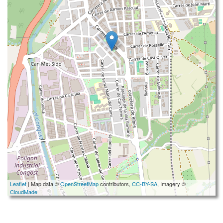
Leaflet
| Map data ©
OpenStreetMap
contributors,
CC-BY-SA
, Imagery ©
CloudMade