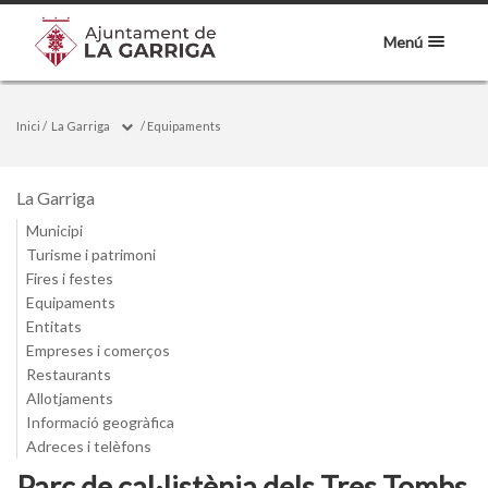
Menú
Inici
/
La Garriga
/
Equipaments
La Garriga
Municipi
Turisme i patrimoni
Fires i festes
Equipaments
Entitats
Empreses i comerços
Restaurants
Allotjaments
Informació geogràfica
Adreces i telèfons
Parc de cal·listènia dels Tres Tombs