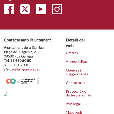
Contacta amb l'ajuntament
Detalls del
web
Ajuntament de la Garriga
Plaça de l'Església, 2
Crèdits
08530 - La Garriga
Tel.
93 860 50 50
Accessibilitat
NIF P0808700I
a/e
oac@ajlagarriga.cat
Queixes i
suggeriments
Contacta'ns
Protecció de
dades personals
Avís legal
Mapa web