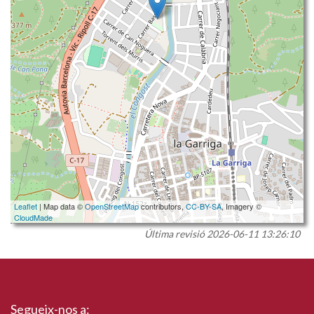
Leaflet
| Map data ©
OpenStreetMap
contributors,
CC-BY-SA
, Imagery ©
CloudMade
Última revisió
2026-06-11 13:26:10
Segueix-nos a: