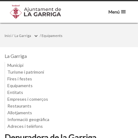
Menú
Inici
/
La Garriga
/
Equipaments
La Garriga
Municipi
Turisme i patrimoni
Fires i festes
Equipaments
Entitats
Empreses i comerços
Restaurants
Allotjaments
Informació geogràfica
Adreces i telèfons
Depuradora de la Garriga