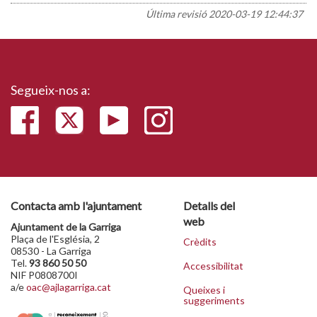
Última revisió
2020-03-19 12:44:37
Segueix-nos a:
Contacta amb l'ajuntament
Detalls del
web
Ajuntament de la Garriga
Plaça de l'Església, 2
Crèdits
08530 - La Garriga
Tel.
93 860 50 50
Accessibilitat
NIF P0808700I
a/e
oac@ajlagarriga.cat
Queixes i
suggeriments