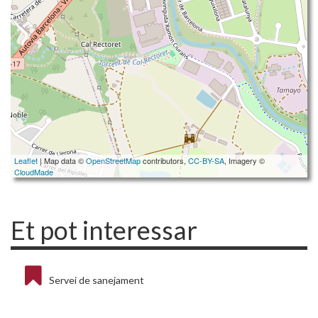
Leaflet
| Map data ©
OpenStreetMap
contributors,
CC-BY-SA
, Imagery ©
CloudMade
Et pot interessar
Servei de sanejament