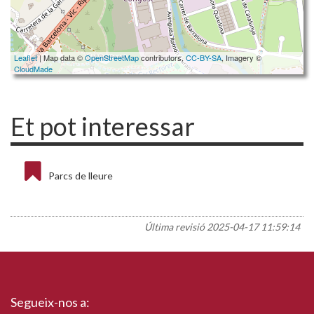
Leaflet
| Map data ©
OpenStreetMap
contributors,
CC-BY-SA
, Imagery ©
CloudMade
Et pot interessar
Parcs de lleure
Última revisió
2025-04-17 11:59:14
Segueix-nos a: