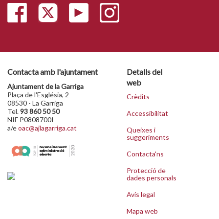
Contacta amb l'ajuntament
Detalls del
web
Ajuntament de la Garriga
Plaça de l'Església, 2
Crèdits
08530 - La Garriga
Tel.
93 860 50 50
Accessibilitat
NIF P0808700I
a/e
oac@ajlagarriga.cat
Queixes i
suggeriments
Contacta'ns
Protecció de
dades personals
Avís legal
Mapa web