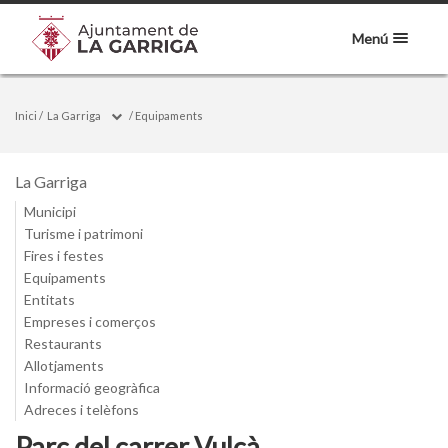
Menú
Inici
/
La Garriga
/
Equipaments
La Garriga
Municipi
Turisme i patrimoni
Fires i festes
Equipaments
Entitats
Empreses i comerços
Restaurants
Allotjaments
Informació geogràfica
Adreces i telèfons
Parc del carrer Vulcà