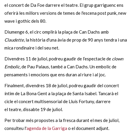
el concert de Da Foe darrere el teatre. El grup garriguenc ens
oferirà les millors versions de temes de l'escena post punk, new
wave i gothic dels 80.
Diumenge 6, el circ omplirà la plaça de Can Dachs amb
Claudette
, la història d'una àvia de prop de 90 anys tendra i una
mica rondinaire i del seu net.
Divendres 11 de juliol, podreu gaudir de l’espectacle de
clown
Embolic
, de Pau Palaus, també a Can Dachs. Un embolic de
pensaments i emocions que ens duran al riure i al joc.
Finalment, divendres 18 de juliol, podreu gaudir del concert
íntim de La Bona Gent a la plaça de Santa Isabel. Tancarà el
cicle el concert multisensorial de Lluís Fortuny, darrere
el teatre, dissabte 19 de juliol.
Per trobar més propostes a la fresca durant el mes de juliol,
consulteu l'
agenda de la Garriga
o el document adjunt.