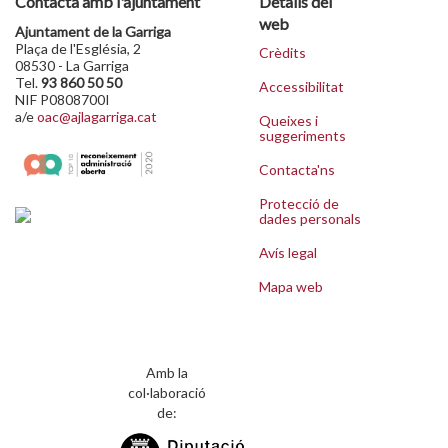
Contacta amb l'ajuntament
Detalls del
web
Ajuntament de la Garriga
Plaça de l'Església, 2
Crèdits
08530 - La Garriga
Tel.
93 860 50 50
Accessibilitat
NIF P0808700I
a/e
oac@ajlagarriga.cat
Queixes i
suggeriments
Contacta'ns
Protecció de
dades personals
Avís legal
Mapa web
Amb la
col·laboració
de: