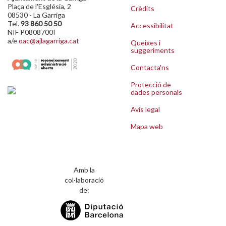
Plaça de l'Església, 2
Crèdits
08530 - La Garriga
Tel.
93 860 50 50
Accessibilitat
NIF P0808700I
a/e
oac@ajlagarriga.cat
Queixes i
suggeriments
Contacta'ns
Protecció de
dades personals
Avís legal
Mapa web
Amb la
col·laboració
de: