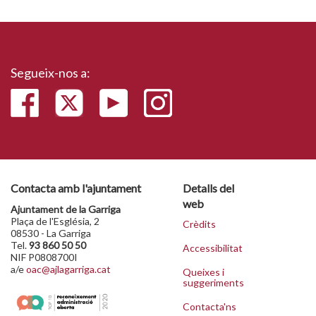
Segueix-nos a:
Contacta amb l'ajuntament
Detalls del
web
Ajuntament de la Garriga
Plaça de l'Església, 2
Crèdits
08530 - La Garriga
Tel.
93 860 50 50
Accessibilitat
NIF P0808700I
a/e
oac@ajlagarriga.cat
Queixes i
suggeriments
Contacta'ns