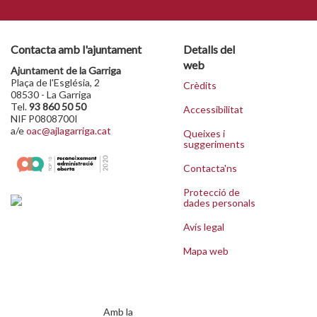
Contacta amb l'ajuntament
Detalls del
web
Ajuntament de la Garriga
Plaça de l'Església, 2
Crèdits
08530 - La Garriga
Tel.
93 860 50 50
Accessibilitat
NIF P0808700I
a/e
oac@ajlagarriga.cat
Queixes i
suggeriments
Contacta'ns
Protecció de
dades personals
Avís legal
Mapa web
Amb la