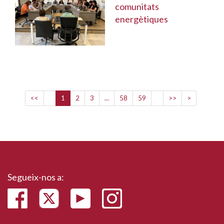
comunitats
energètiques
<<
1
2
3
...
58
59
>>
>
Segueix-nos a: