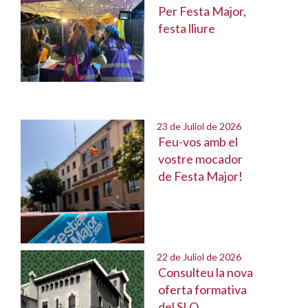
Per Festa Major,
festa lliure
23 de Juliol de 2026
Feu-vos amb el
vostre mocador
de Festa Major!
22 de Juliol de 2026
Consulteu la nova
oferta formativa
del SLO