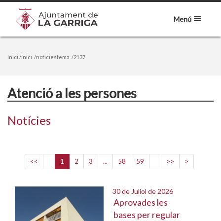
Menú
Inici
/inici
/noticiestema
/2137
Atenció a les persones
Notícies
<<
1
2
3
...
58
59
>>
>
30 de Juliol de 2026
Aprovades les
bases per regular