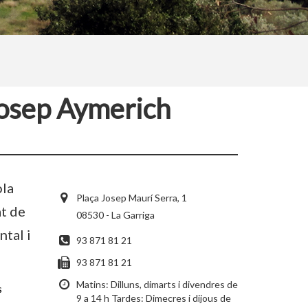
Josep Aymerich
ola
Plaça Josep Maurí Serra, 1
t de
08530 - La Garriga
ntal i
93 871 81 21
93 871 81 21
Matins: Dilluns, dimarts i divendres de
s
9 a 14 h Tardes: Dimecres i dijous de