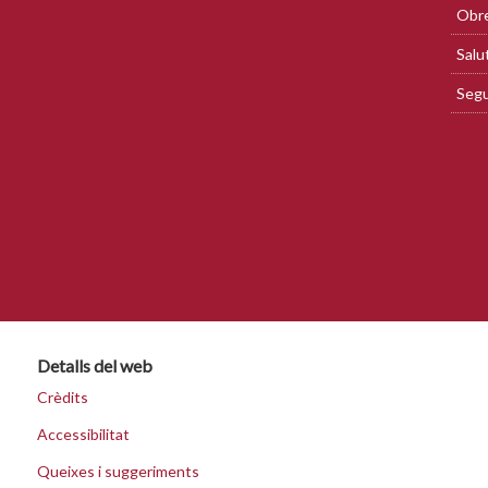
Obre
Salu
Segu
Detalls del web
Crèdits
Accessibilitat
Queixes i suggeriments