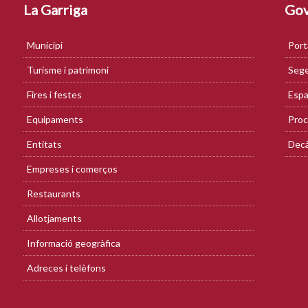
La Garriga
Gov
Municipi
Port
Turisme i patrimoni
Sege
Fires i festes
Espa
Equipaments
Proc
Entitats
Decà
Empreses i comerços
Restaurants
Allotjaments
Informació geogràfica
Adreces i telèfons