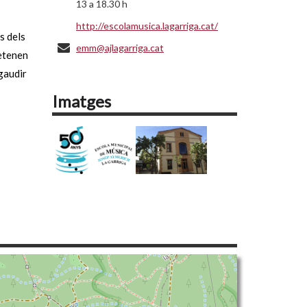
13 a 18.30 h
http://escolamusica.lagarriga.cat/
s dels
emm@ajlagarriga.cat
retenen
gaudir
Imatges