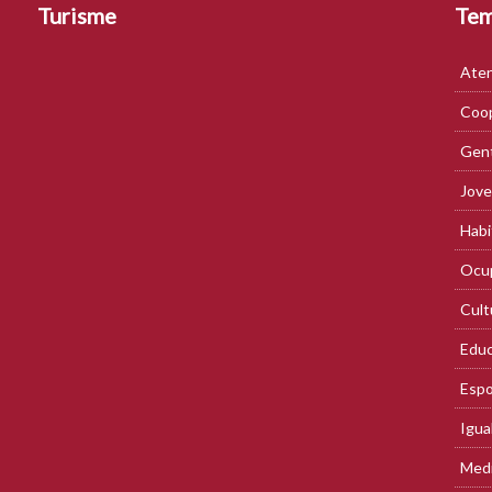
Turisme
Te
Aten
Coop
Gent
Jove
Habi
Ocup
Cult
Educ
Espo
Igua
Med