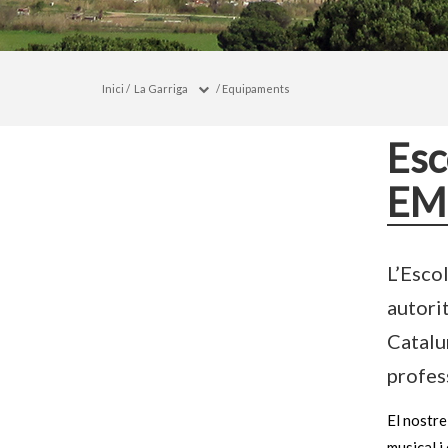
Inici
/
La Garriga
/
Equipaments
Esc
E
L’Esco
autori
Catalu
profes
El nostre
musical i