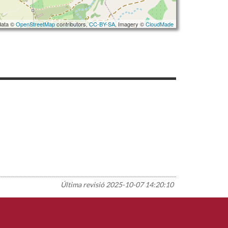
data ©
OpenStreetMap
contributors,
CC-BY-SA
, Imagery ©
CloudMade
Última revisió
2025-10-07 14:20:10