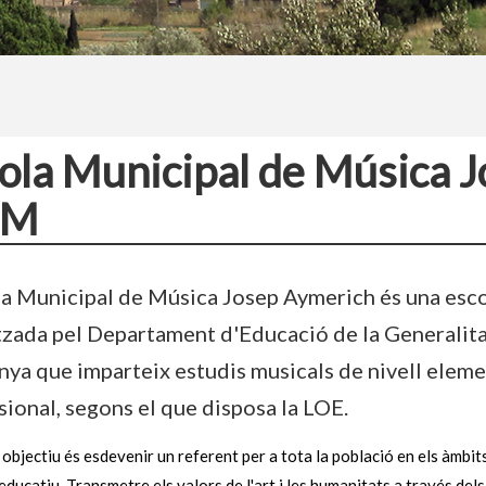
ola Municipal de Música 
MM
la Municipal de Música Josep Aymerich és una esc
tzada pel Departament d'Educació de la Generalita
nya que imparteix estudis musicals de nivell eleme
sional, segons el que disposa la LOE.
 objectiu és esdevenir un referent per a tota la població en els àmbit
 educatiu. Transmetre els valors de l'art i les humanitats a través dels