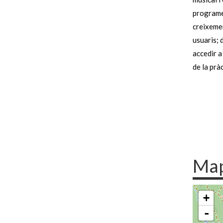
programes
creixemen
usuaris; 
accedir a
de la prà
Ma
+
-