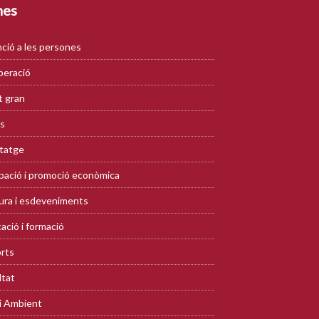
mes
ció a les persones
eració
 gran
s
tatge
ació i promoció econòmica
ura i esdeveniments
ació i formació
rts
ltat
i Ambient