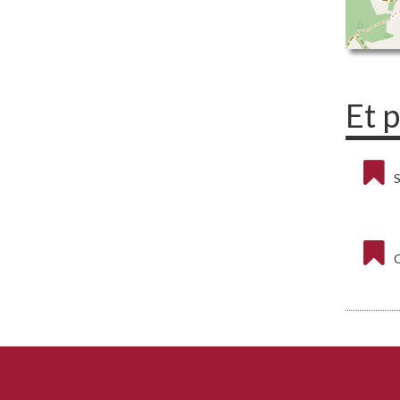
Et 
S
C