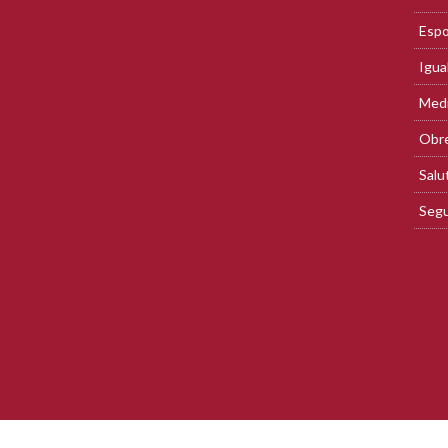
Espo
Igua
Med
Obre
Salu
Segu