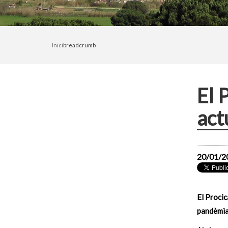
Inici
breadcrumb
El 
act
20/01/2
El Procic
pandèmia