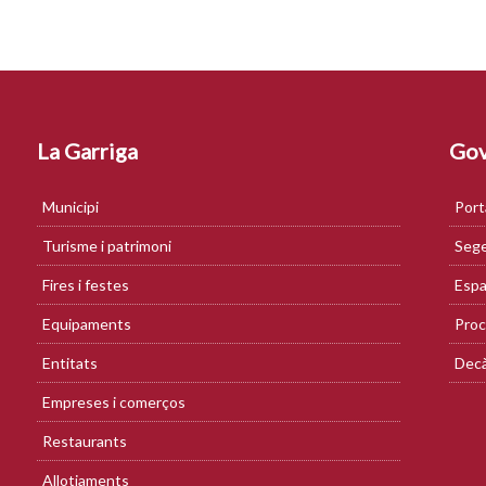
La Garriga
Gov
Municipi
Port
Turisme i patrimoni
Sege
Fires i festes
Espa
Equipaments
Proc
Entitats
Decà
Empreses i comerços
Restaurants
Allotjaments