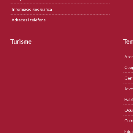
Informació geogràfica
Adreces i telèfons
Turisme
Te
Aten
Coop
Gent
Jove
Habi
Ocup
Cult
Educ