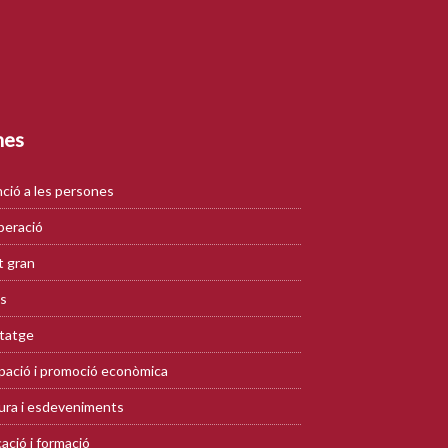
mes
ció a les persones
eració
 gran
s
tatge
ació i promoció econòmica
ura i esdeveniments
ació i formació