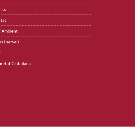
rts
ltat
i Ambient
s i serveis
t
retat Ciutadana