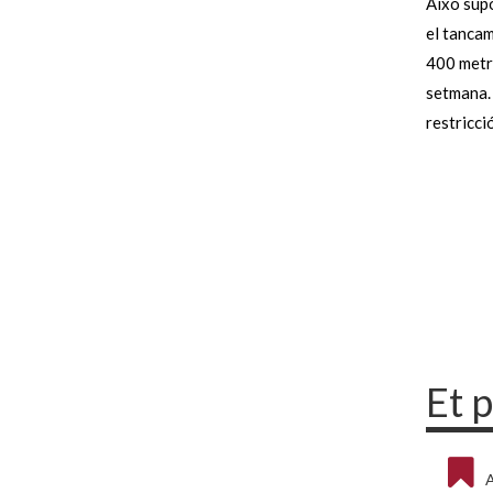
Això sup
el tancam
400 metre
setmana. 
restricci
Et 
A