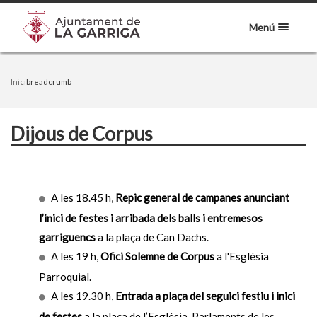
Menú
Inici
breadcrumb
Dijous de Corpus
A les 18.45 h,
Repic general de campanes anunciant
l’inici de festes i arribada dels balls i entremesos
garriguencs
a la plaça de Can Dachs.
A les 19 h,
Ofici Solemne de Corpus
a l'Església
Parroquial.
A les 19.30 h,
Entrada a plaça del seguici festiu i inici
de festes
a la plaça de l’Església. Parlaments de les