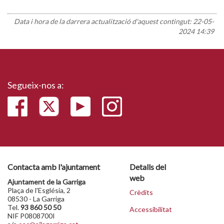
Data i hora de la darrera actualització d'aquest contingut:
22-05-
2024 14:39
Segueix-nos a:
Contacta amb l'ajuntament
Detalls del
web
Ajuntament de la Garriga
Plaça de l'Església, 2
Crèdits
08530 - La Garriga
Tel.
93 860 50 50
Accessibilitat
NIF P0808700I