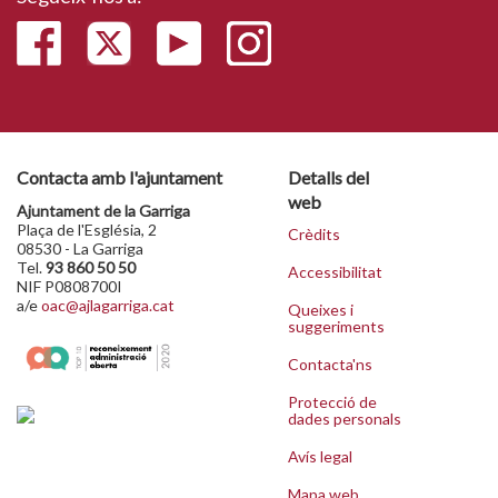
Contacta amb l'ajuntament
Detalls del
web
Ajuntament de la Garriga
Plaça de l'Església, 2
Crèdits
08530 - La Garriga
Tel.
93 860 50 50
Accessibilitat
NIF P0808700I
a/e
oac@ajlagarriga.cat
Queixes i
suggeriments
Contacta'ns
Protecció de
dades personals
Avís legal
Mapa web