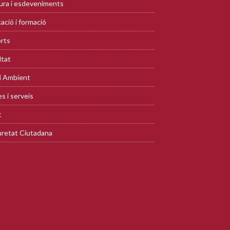
ura i esdeveniments
ació i formació
rts
ltat
i Ambient
s i serveis
t
retat Ciutadana