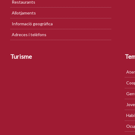
Restaurants
Allotjaments
Informació geogràfica
Adreces i telèfons
Turisme
Te
Aten
Coop
Gent
Jove
Habi
Ocup