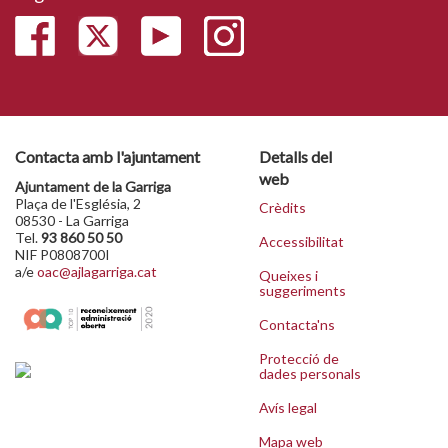
Contacta amb l'ajuntament
Detalls del
web
Ajuntament de la Garriga
Plaça de l'Església, 2
Crèdits
08530 - La Garriga
Tel.
93 860 50 50
Accessibilitat
NIF P0808700I
a/e
oac@ajlagarriga.cat
Queixes i
suggeriments
Contacta'ns
Protecció de
dades personals
Avís legal
Mapa web