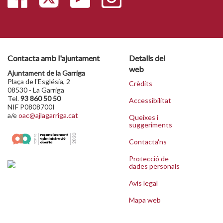
Contacta amb l'ajuntament
Detalls del
web
Ajuntament de la Garriga
Plaça de l'Església, 2
Crèdits
08530 - La Garriga
Tel.
93 860 50 50
Accessibilitat
NIF P0808700I
a/e
oac@ajlagarriga.cat
Queixes i
suggeriments
Contacta'ns
Protecció de
dades personals
Avís legal
Mapa web