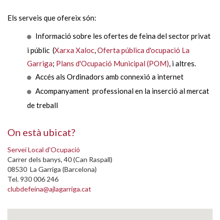
Els serveis que ofereix són:
Informació sobre les ofertes de feina del sector privat
i públic (
Xarxa Xaloc
,
Oferta pública d'ocupació La
Garriga
;
Plans d'Ocupació Municipal (POM)
, i altres.
Accés als Ordinadors amb connexió a internet
Acompanyament professional en la inserció al mercat
de treball
On està ubicat?
Servei Local d'Ocupació
Carrer dels banys, 40 (Can Raspall)
08530 La Garriga (Barcelona)
Tel. 930 006 246
clubdefeina@ajlagarriga.cat