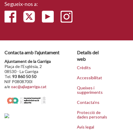
Segueix-nos a:
Contacta amb l'ajuntament
Detalls del
web
Ajuntament de la Garriga
Plaça de l'Església, 2
Crèdits
08530 - La Garriga
Tel.
93 860 50 50
Accessibilitat
NIF P0808700I
a/e
oac@ajlagarriga.cat
Queixes i
suggeriments
Contacta'ns
Protecció de
dades personals
Avís legal