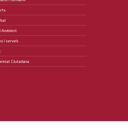
rts
ltat
i Ambient
s i serveis
t
retat Ciutadana