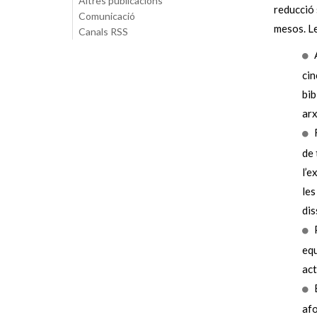
Altres publicacions
reducció 
Comunicació
mesos. L
Canals RSS
cin
bib
arx
de 
l’e
les
dis
equ
act
afo