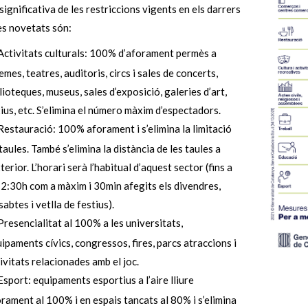
significativa de les restriccions vigents en els darrers
es novetats són:
Activitats culturals: 100% d’aforament permès a
emes, teatres, auditoris, circs i sales de concerts,
lioteques, museus, sales d’exposició, galeries d’art,
ius, etc. S’elimina el número màxim d’espectadors.
Restauració: 100% aforament i s’elimina la limitació
taules. També s’elimina la distància de les taules a
xterior. L’horari serà l’habitual d’aquest sector (fins a
 2:30h com a màxim i 30min afegits els divendres,
sabtes i vetlla de festius).
Presencialitat al 100% a les universitats,
ipaments cívics, congressos, fires, parcs atraccions i
ivitats relacionades amb el joc.
Esport: equipaments esportius a l’aire lliure
rament al 100% i en espais tancats al 80% i s’elimina