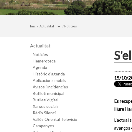
Inici
/
Actualitat
/
Notícies
Actualitat
S'e
Notícies
Hemeroteca
Agenda
Històric d'agenda
15/10/2
Aplicacions mòbils
Avisos i incidències
Butlletí municipal
Butlletí digital
Es recupe
Xarxes socials
lliure i l
Ràdio Silenci
Vallès Oriental Televisió
L’actual 
Campanyes
avanços 