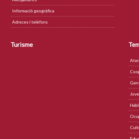
Informació geogràfica
Adreces i telèfons
Turisme
Te
Aten
Coop
Gent
Jove
Habi
Ocup
Cult
Educ