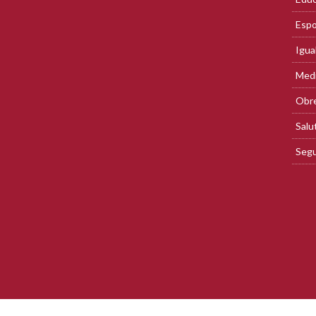
Espo
Igua
Med
Obre
Salu
Segu