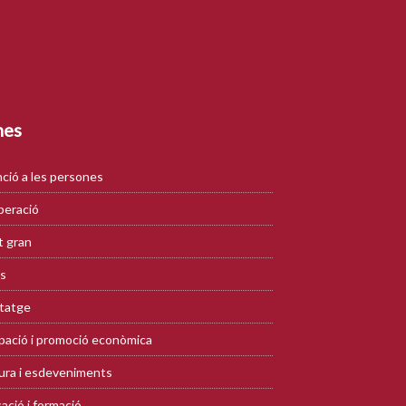
mes
ció a les persones
eració
 gran
s
tatge
ació i promoció econòmica
ura i esdeveniments
ació i formació