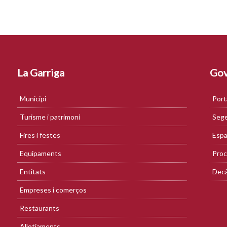
La Garriga
Gov
Municipi
Port
Turisme i patrimoni
Sege
Fires i festes
Espa
Equipaments
Proc
Entitats
Decà
Empreses i comerços
Restaurants
Allotjaments