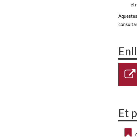
el 
Aquestes 
consultar
Enl
Et 
A