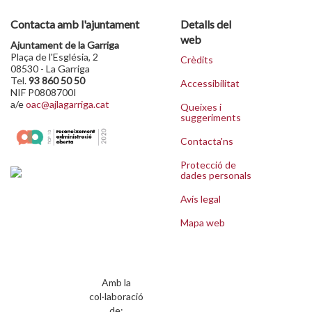
Contacta amb l'ajuntament
Detalls del
web
Ajuntament de la Garriga
Plaça de l'Església, 2
Crèdits
08530 - La Garriga
Tel.
93 860 50 50
Accessibilitat
NIF P0808700I
a/e
oac@ajlagarriga.cat
Queixes i
suggeriments
Contacta'ns
Protecció de
dades personals
Avís legal
Mapa web
Amb la
col·laboració
de: