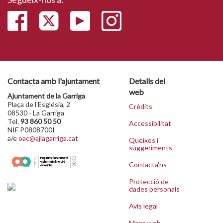
Contacta amb l'ajuntament
Detalls del
web
Ajuntament de la Garriga
Plaça de l'Església, 2
Crèdits
08530 - La Garriga
Tel.
93 860 50 50
Accessibilitat
NIF P0808700I
a/e
oac@ajlagarriga.cat
Queixes i
suggeriments
Contacta'ns
Protecció de
dades personals
Avís legal
Mapa web