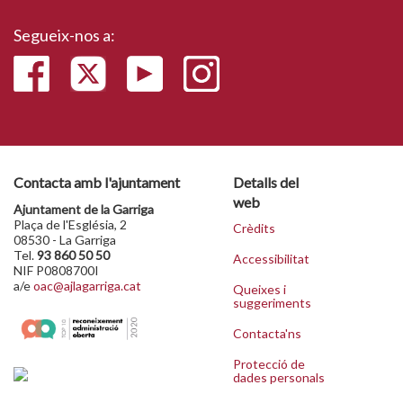
Segueix-nos a:
Contacta amb l'ajuntament
Detalls del
web
Ajuntament de la Garriga
Plaça de l'Església, 2
Crèdits
08530 - La Garriga
Tel.
93 860 50 50
Accessibilitat
NIF P0808700I
a/e
oac@ajlagarriga.cat
Queixes i
suggeriments
Contacta'ns
Protecció de
dades personals