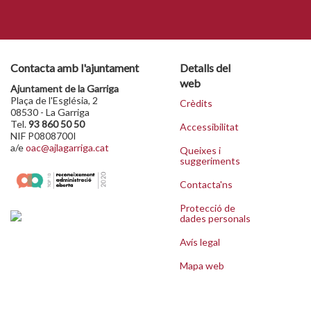
Contacta amb l'ajuntament
Detalls del
web
Ajuntament de la Garriga
Plaça de l'Església, 2
Crèdits
08530 - La Garriga
Tel.
93 860 50 50
Accessibilitat
NIF P0808700I
a/e
oac@ajlagarriga.cat
Queixes i
suggeriments
Contacta'ns
Protecció de
dades personals
Avís legal
Mapa web