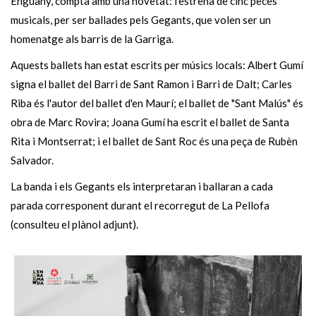
Enguany, compta amb una novetat: l'estrena de cinc peces
musicals, per ser ballades pels Gegants, que volen ser un
homenatge als barris de la Garriga.
Aquests ballets han estat escrits per músics locals: Albert Gumí
signa el ballet del Barri de Sant Ramon i Barri de Dalt; Carles
Riba és l'autor del ballet d'en Maurí; el ballet de "Sant Malús" és
obra de Marc Rovira; Joana Gumí ha escrit el ballet de Santa
Rita i Montserrat; i el ballet de Sant Roc és una peça de Rubèn
Salvador.
La banda i els Gegants els interpretaran i ballaran a cada
parada corresponent durant el recorregut de La Pellofa
(consulteu el plànol adjunt).