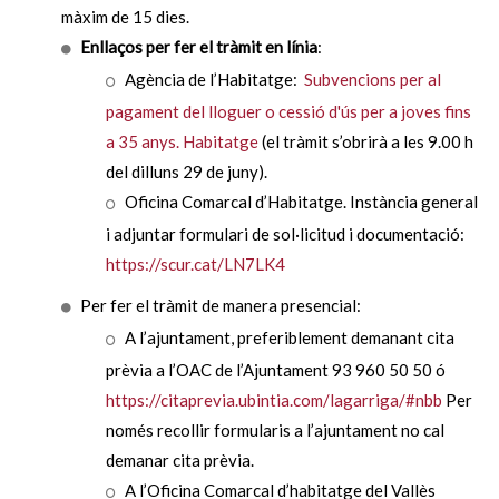
màxim de 15 dies.
Enllaços per fer el tràmit en línia
:
Agència de l’Habitatge:
Subvencions per al
pagament del lloguer o cessió d'ús per a joves fins
a 35 anys. Habitatge
(el tràmit s’obrirà a les 9.00 h
del dilluns 29 de juny).
Oficina Comarcal d’Habitatge. Instància general
i adjuntar formulari de sol·licitud i documentació:
https://scur.cat/LN7LK4
Per fer el tràmit de manera presencial:
A l’ajuntament, preferiblement demanant cita
prèvia a l’OAC de l’Ajuntament 93 960 50 50 ó
https://citaprevia.ubintia.com/lagarriga/#nbb
Per
només recollir formularis a l’ajuntament no cal
demanar cita prèvia.
A l’Oficina Comarcal d’habitatge del Vallès