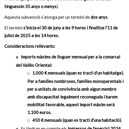
tinguessin 35 anys o menys
).
Aquesta subvenció s’atorga per un termini de
dos anys
.
El termini
s’inicia el 30 de juny a les 9 hores i finalitza l’11 de
juliol de 2025 a les 14 hores.
Consideracions rellevants:
Imports màxims de lloguer mensual per a la comarcal
del Vallès Oriental:
1.000 € mensuals (quan es tracti d’un habitatge
).
Per a famílies nombroses, famílies monoparentals i
per a unitats de convivència amb algun membre
amb discapacitat legalment reconeguda i barem
mobilitat favorable, aquest import màxim serà
1.100 euros.
450 € mensuals (quan es tracti d’una habitació
).
Es tindran en compte els
ingressos de l’exercici 2024.