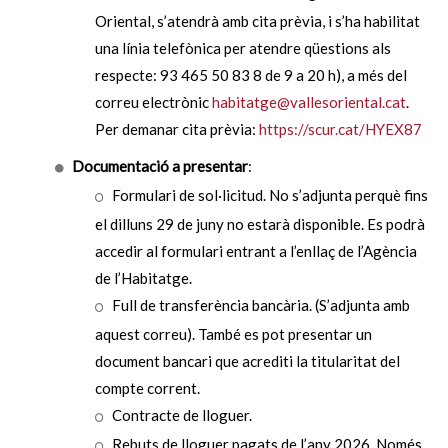
Oriental, s’atendrà amb cita prèvia, i s’ha habilitat
una línia telefònica per atendre qüestions als
respecte: 93 465 50 83 8 de 9 a 20 h), a més del
correu electrònic
habitatge@vallesoriental.cat
.
Per demanar cita prèvia:
https://scur.cat/HYEX87
Documentació a presentar
:
Formulari de sol·licitud. No s’adjunta perquè fins
el dilluns 29 de juny no estarà disponible. Es podrà
accedir al formulari entrant a l’enllaç de l’Agència
de l’Habitatge.
Full de transferència bancària. (S’adjunta amb
aquest correu). També es pot presentar un
document bancari que acrediti la titularitat del
compte corrent.
Contracte de lloguer.
Rebuts de lloguer pagats de l’any 2026. Només