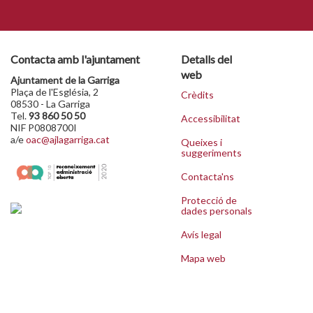
Contacta amb l'ajuntament
Detalls del
web
Ajuntament de la Garriga
Plaça de l'Església, 2
Crèdits
08530 - La Garriga
Tel.
93 860 50 50
Accessibilitat
NIF P0808700I
a/e
oac@ajlagarriga.cat
Queixes i
suggeriments
Contacta'ns
Protecció de
dades personals
Avís legal
Mapa web