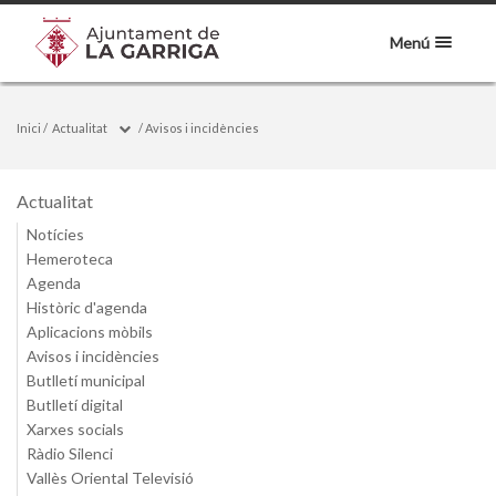
Menú
Inici
/
Actualitat
/
Avisos i incidències
Actualitat
Notícies
Hemeroteca
Agenda
Històric d'agenda
Aplicacions mòbils
Avisos i incidències
Butlletí municipal
Butlletí digital
Xarxes socials
Ràdio Silenci
Vallès Oriental Televisió