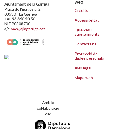
web
Ajuntament de la Garriga
Plaça de l'Església, 2
Crèdits
08530 - La Garriga
Tel.
93 860 50 50
Accessibilitat
NIF P0808700I
a/e
oac@ajlagarriga.cat
Queixes i
suggeriments
Contacta'ns
Protecció de
dades personals
Avís legal
Mapa web
Amb la
col·laboració
de: