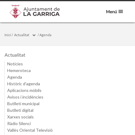
Menú
Inici
/
Actualitat
/
Agenda
Actualitat
Notícies
Hemeroteca
Agenda
Històric d'agenda
Aplicacions mòbils
Avisos i incidències
Butlletí municipal
Butlletí digital
Xarxes socials
Ràdio Silenci
Vallès Oriental Televisió