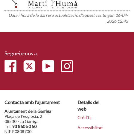
Data i hora de la darrera actualització d'aquest contingut:
16-04-
2026 12:43
Segueix-nos a:
Contacta amb l'ajuntament
Detalls del
web
Ajuntament de la Garriga
Plaça de l'Església, 2
Crèdits
08530 - La Garriga
Tel.
93 860 50 50
Accessibilitat
NIF P0808700I