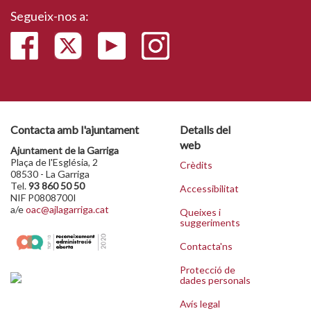
Segueix-nos a:
Contacta amb l'ajuntament
Detalls del
web
Ajuntament de la Garriga
Plaça de l'Església, 2
Crèdits
08530 - La Garriga
Tel.
93 860 50 50
Accessibilitat
NIF P0808700I
a/e
oac@ajlagarriga.cat
Queixes i
suggeriments
Contacta'ns
Protecció de
dades personals
Avís legal