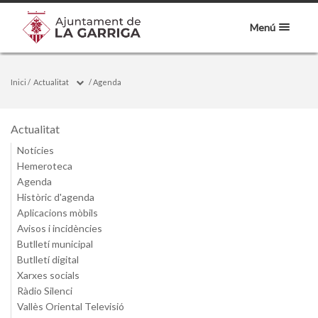
Menú
Inici
/
Actualitat
/
Agenda
Actualitat
Notícies
Hemeroteca
Agenda
Històric d'agenda
Aplicacions mòbils
Avisos i incidències
Butlletí municipal
Butlletí digital
Xarxes socials
Ràdio Silenci
Vallès Oriental Televisió