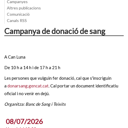
Campanyes
Altres publicacions
Comunicació
Canals RSS
Campanya de donació de sang
A Can Luna
De 10 h a 14 h i de 17 h a 21 h
Les persones que vulguin fer donació, cal que s'inscriguin
a
donarsang.gencat.cat
. Cal portar un document identificatiu
oficial i no venir en dejú.
Organitza: Banc de Sang i Teixits
08/07/2026